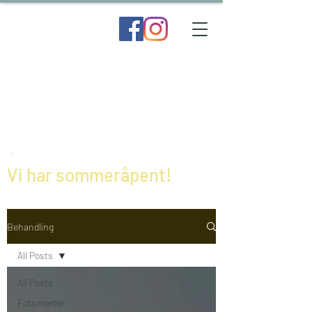
Vi har sommeråpent!
Behandling
All Posts
All Posts
Fotsmerter