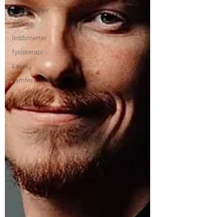
Kontorplager
artrose
leddsmerter
fysioterapi
Laser
Lymfesystemet