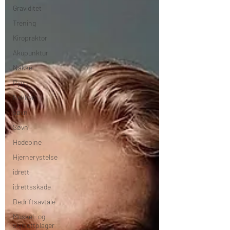
Graviditet
Trening
Kiropraktor
Akupunktur
Nakke
Rygg
Bekken
søvn
Søvn
Hodepine
Hjernerystelse
idrett
idrettsskade
Bedriftsavtale
Muskel- og
skjelettplager