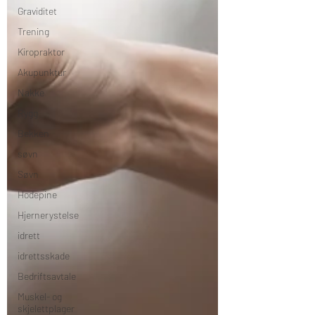
Graviditet
Trening
Kiropraktor
Akupunktur
Nakke
Rygg
Bekken
søvn
Søvn
Hodepine
Hjernerystelse
idrett
idrettsskade
Bedriftsavtale
Muskel- og
skjelettplager