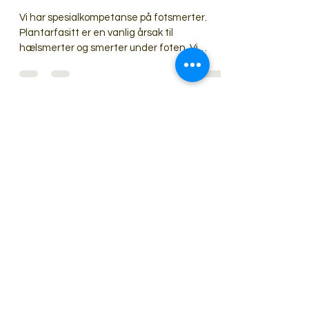
Vondt under foten? -
Plantarfascitt
Vi har spesialkompetanse på fotsmerter.
Plantarfasitt er en vanlig årsak til
hælsmerter og smerter under foten. Vi
hjelper deg raskere tilbake og hjelper deg få
kontroll på plagene!