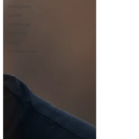
Kontorplager
artrose
leddsmerter
fysioterapi
Laser
Lymfesystemet