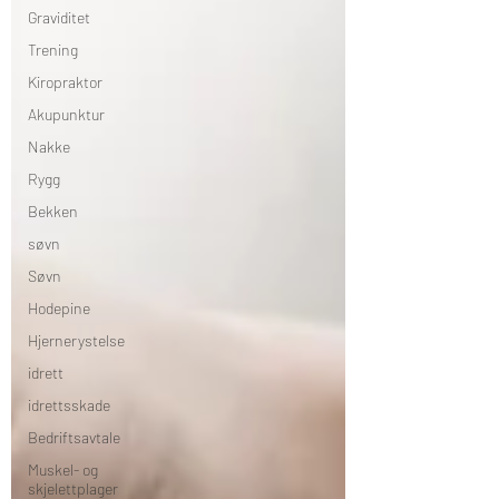
Graviditet
Trening
Kiropraktor
Akupunktur
Nakke
Rygg
Bekken
søvn
Søvn
Hodepine
Hjernerystelse
idrett
idrettsskade
Bedriftsavtale
Muskel- og
skjelettplager