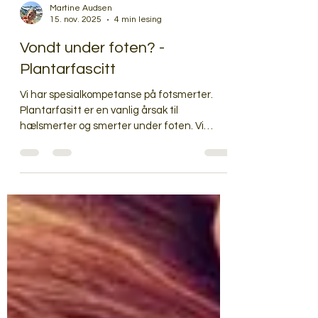
Martine Audsen
15. nov. 2025
4 min lesing
Vondt under foten? -
Plantarfascitt
Vi har spesialkompetanse på fotsmerter.
Plantarfasitt er en vanlig årsak til
hælsmerter og smerter under foten. Vi
hjelper deg raskere tilbake og hjelper deg få
kontroll på plagene!