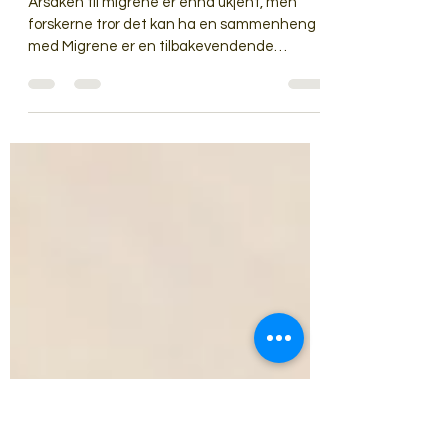
21. jan. 2022
2 min lesing
Migrene
Årsaken til migrene er ennå ukjent, men
forskerne tror det kan ha en sammenheng
med Migrene er en tilbakevendende
primærhodepine...