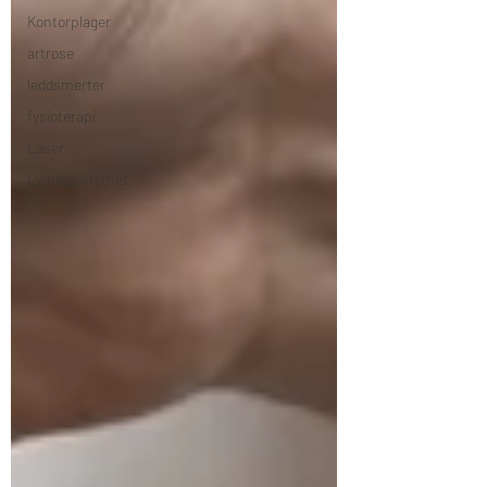
Kontorplager
artrose
leddsmerter
fysioterapi
Laser
Lymfesystemet