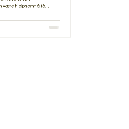
 være hjelpsomt å få
ogram fra en fysioterapeut.
g balanse raskere med
gir styrketrening kjempegod
ndre smerter, bedre
n langt lengre. Ta kontakt
spørsmål.