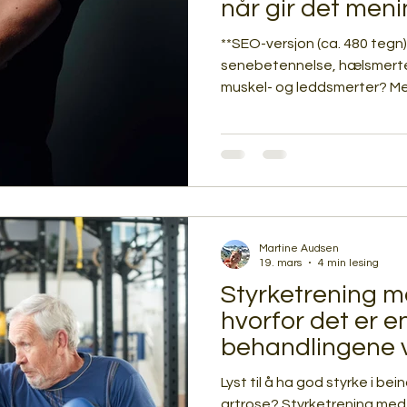
når gir det men
**SEO-versjon (ca. 480 tegn):** Sliter du
senebetennelse, hælsmerter,
muskel- og leddsmerter? Medi
fysioterapi for å redusere s
sener og muskler og stimule
tilheling. Behandlingen er s
overbelastningsplager der s
kombineres med øvelser og re
deg raskere tilbake til norma
Martine Audsen
19. mars
4 min lesing
Styrketrening m
hvorfor det er e
behandlingene v
Lyst til å ha god styrke i bei
artrose? Styrketrening med a