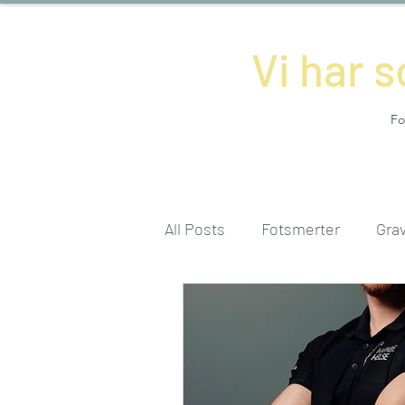
Vi har 
Fo
All Posts
Fotsmerter
Grav
Bekken
søvn
Søvn
Bedriftsavtale
Muskel- og