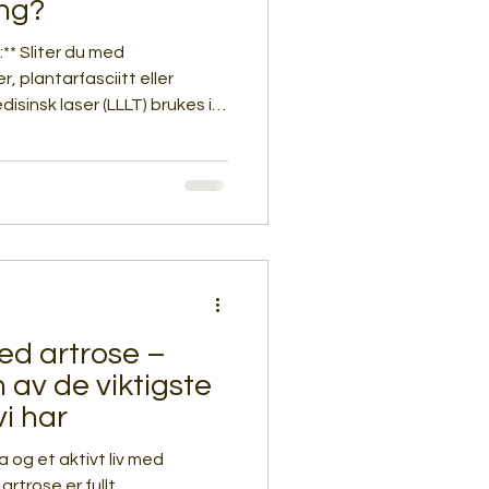
ing?
 med
 plantarfasciitt eller
sinsk laser (LLLT) brukes i
merte, dempe irritasjon i
re kroppens naturlige
mertefri og brukes ofte ved
merter hindrer trening. Laser
habilitering for å hjelpe
l belastning og aktivitet.
ed artrose –
n av de viktigste
i har
na og et aktivt liv med
rtrose er fullt