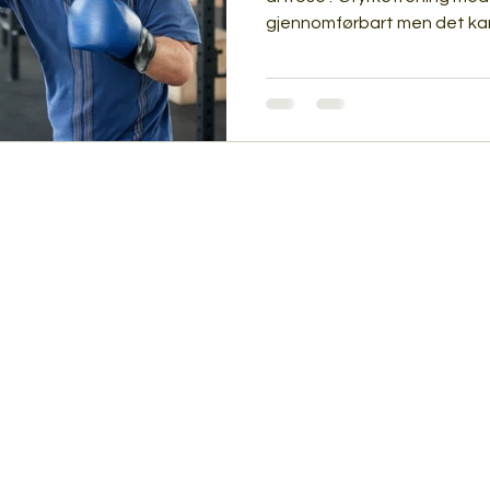
gjennomførbart men det kan
veiledning og et treningspr
Man mister både muskler o
artrose, men heldighvis så 
effekt som gjør at du får mi
bevegelighet og god funksjo
med Jørgen dersom du har 