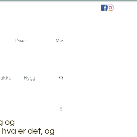
Priser
Mer
akke
Rygg
kade
g og
erter
fysioterapi
hva er det, og