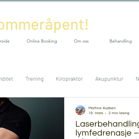
sommeråpent!
rside
Online Booking
Om oss
Behandling
iditet
Trening
Kiropraktor
Akupunktur
N
Hodepine
Hjernerystelse
idrett
idrettss
Martine Audsen
19. mars
2 min lesing
Laserbehandlin
 skjelettplager
Kontorplager
artrose
leddsm
lymfedrenasje – 