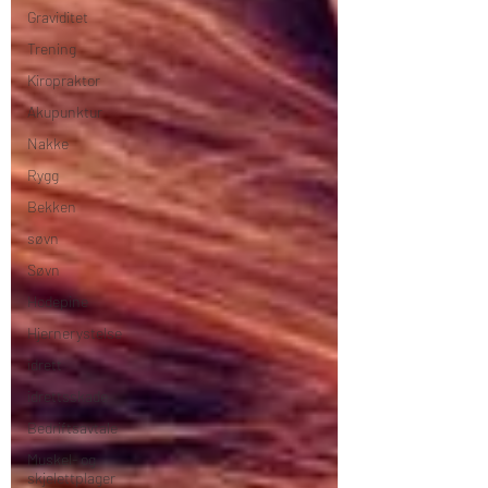
Graviditet
Trening
Kiropraktor
Akupunktur
Nakke
Rygg
Bekken
søvn
Søvn
Hodepine
Hjernerystelse
idrett
idrettsskade
Bedriftsavtale
Muskel- og
skjelettplager