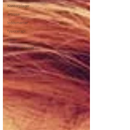
Kontorplager
artrose
leddsmerter
fysioterapi
Laser
Lymfesystemet