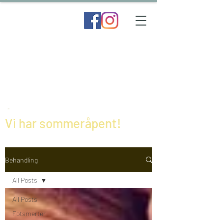
Vi har sommeråpent!
Behandling
All Posts
All Posts
Fotsmerter