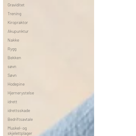
Graviditet
Trening
Kiropraktor
Akupunktur
Nakke
Rygg
Bekken
søvn
Søvn
Hodepine
Hjernerystelse
idrett
idrettsskade
Bedriftsavtale
Muskel- og
skjelettplager