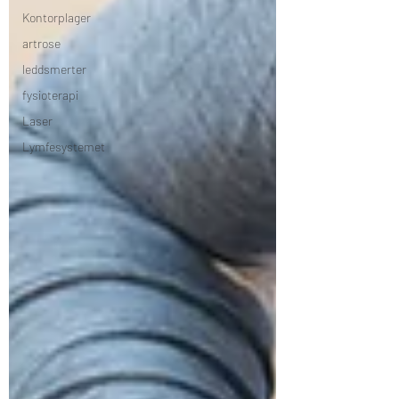
Kontorplager
artrose
leddsmerter
fysioterapi
Laser
Lymfesystemet